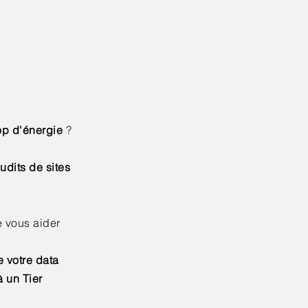
op d'énergie
?
udits de sites
e vous aider
e votre data
 un Tier