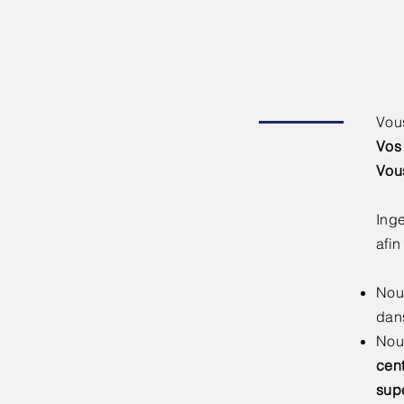
Vou
Vos 
Vou
Ing
afi
Nou
dans
Nou
cen
supé